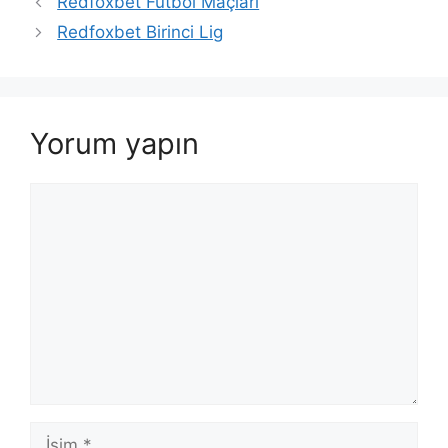
Redfoxbet Futbol Maçları
Redfoxbet Birinci Lig
Yorum yapın
Yorum
İsim