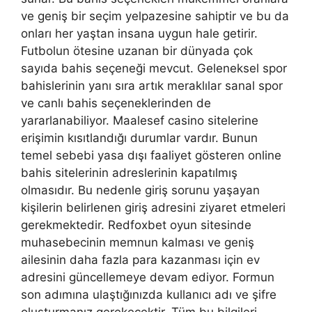
ve geniş bir seçim yelpazesine sahiptir ve bu da
onları her yaştan insana uygun hale getirir.
Futbolun ötesine uzanan bir dünyada çok
sayıda bahis seçeneği mevcut. Geleneksel spor
bahislerinin yanı sıra artık meraklılar sanal spor
ve canlı bahis seçeneklerinden de
yararlanabiliyor. Maalesef casino sitelerine
erişimin kısıtlandığı durumlar vardır. Bunun
temel sebebi yasa dışı faaliyet gösteren online
bahis sitelerinin adreslerinin kapatılmış
olmasıdır. Bu nedenle giriş sorunu yaşayan
kişilerin belirlenen giriş adresini ziyaret etmeleri
gerekmektedir. Redfoxbet oyun sitesinde
muhasebecinin memnun kalması ve geniş
ailesinin daha fazla para kazanması için ev
adresini güncellemeye devam ediyor. Formun
son adımına ulaştığınızda kullanıcı adı ve şifre
oluşturmanız gerekecektir. Tüm bu bilgileri