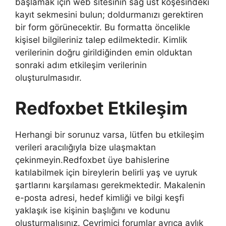
başlamak için web sitesinin sağ üst köşesindeki
kayıt sekmesini bulun; doldurmanızı gerektiren
bir form görünecektir. Bu formatta öncelikle
kişisel bilgileriniz talep edilmektedir. Kimlik
verilerinin doğru girildiğinden emin olduktan
sonraki adım etkileşim verilerinin
oluşturulmasıdır.
Redfoxbet Etkileşim
Herhangi bir sorunuz varsa, lütfen bu etkileşim
verileri aracılığıyla bize ulaşmaktan
çekinmeyin.Redfoxbet üye bahislerine
katılabilmek için bireylerin belirli yaş ve uyruk
şartlarını karşılaması gerekmektedir. Makalenin
e-posta adresi, hedef kimliği ve bilgi keşfi
yaklaşık ise kişinin başlığını ve kodunu
oluşturmalısınız. Çevrimiçi forumlar ayrıca aylık