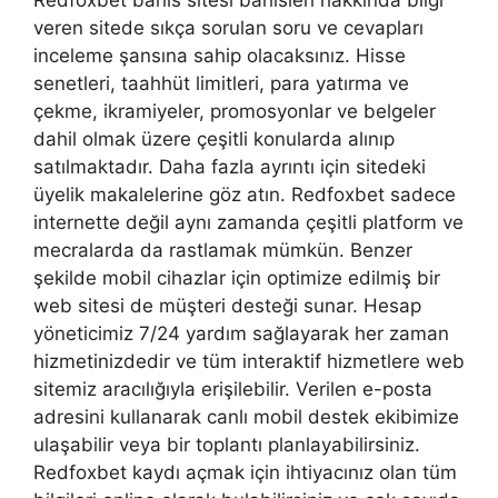
Redfoxbet bahis sitesi bahisleri hakkında bilgi
veren sitede sıkça sorulan soru ve cevapları
inceleme şansına sahip olacaksınız. Hisse
senetleri, taahhüt limitleri, para yatırma ve
çekme, ikramiyeler, promosyonlar ve belgeler
dahil olmak üzere çeşitli konularda alınıp
satılmaktadır. Daha fazla ayrıntı için sitedeki
üyelik makalelerine göz atın. Redfoxbet sadece
internette değil aynı zamanda çeşitli platform ve
mecralarda da rastlamak mümkün. Benzer
şekilde mobil cihazlar için optimize edilmiş bir
web sitesi de müşteri desteği sunar. Hesap
yöneticimiz 7/24 yardım sağlayarak her zaman
hizmetinizdedir ve tüm interaktif hizmetlere web
sitemiz aracılığıyla erişilebilir. Verilen e-posta
adresini kullanarak canlı mobil destek ekibimize
ulaşabilir veya bir toplantı planlayabilirsiniz.
Redfoxbet kaydı açmak için ihtiyacınız olan tüm