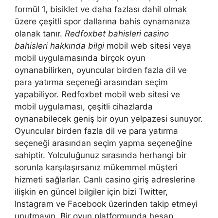
formül 1, bisiklet ve daha fazlası dahil olmak
üzere çeşitli spor dallarına bahis oynamanıza
olanak tanır.
Redfoxbet bahisleri casino
bahisleri hakkında bilgi
mobil web sitesi veya
mobil uygulamasında birçok oyun
oynanabilirken, oyuncular birden fazla dil ve
para yatırma seçeneği arasından seçim
yapabiliyor. Redfoxbet mobil web sitesi ve
mobil uygulaması, çeşitli cihazlarda
oynanabilecek geniş bir oyun yelpazesi sunuyor.
Oyuncular birden fazla dil ve para yatırma
seçeneği arasından seçim yapma seçeneğine
sahiptir. Yolculuğunuz sırasında herhangi bir
sorunla karşılaşırsanız mükemmel müşteri
hizmeti sağlarlar. Canlı casino giriş adreslerine
ilişkin en güncel bilgiler için bizi Twitter,
Instagram ve Facebook üzerinden takip etmeyi
unutmayın. Bir oyun platformunda hesap