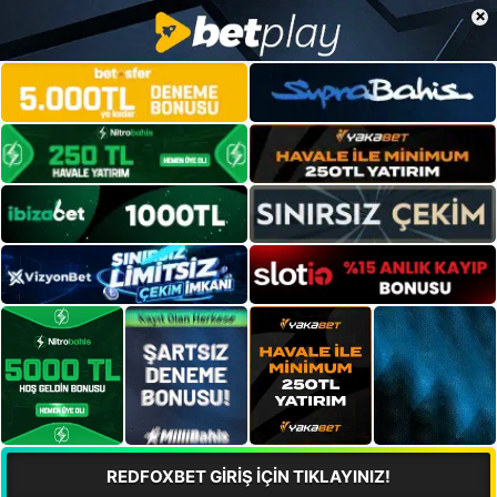
×
REDFOXBET GİRİŞ İÇİN TIKLAYINIZ!