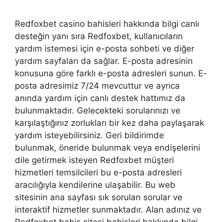
Redfoxbet casino bahisleri hakkında bilgi canlı
desteğin yanı sıra Redfoxbet, kullanıcıların
yardım istemesi için e-posta sohbeti ve diğer
yardım sayfaları da sağlar. E-posta adresinin
konusuna göre farklı e-posta adresleri sunun. E-
posta adresimiz 7/24 mevcuttur ve ayrıca
anında yardım için canlı destek hattımız da
bulunmaktadır. Gelecekteki sorularınızı ve
karşılaştığınız zorlukları bir kez daha paylaşarak
yardım isteyebilirsiniz. Geri bildirimde
bulunmak, öneride bulunmak veya endişelerini
dile getirmek isteyen Redfoxbet müşteri
hizmetleri temsilcileri bu e-posta adresleri
aracılığıyla kendilerine ulaşabilir. Bu web
sitesinin ana sayfası sık sorulan sorular ve
interaktif hizmetler sunmaktadır. Alan adınız ve