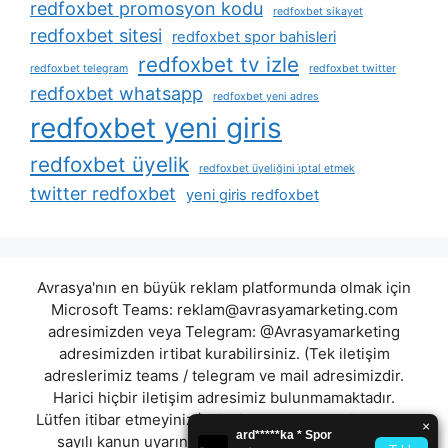
redfoxbet promosyon kodu
redfoxbet sikayet
redfoxbet sitesi
redfoxbet spor bahisleri
redfoxbet tv izle
redfoxbet telegram
redfoxbet twitter
redfoxbet whatsapp
redfoxbet yeni adres
redfoxbet yeni giris
redfoxbet üyelik
redfoxbet üyeliğini i̇ptal etmek
twitter redfoxbet
yeni giris redfoxbet
Avrasya'nın en büyük reklam platformunda olmak için
Microsoft Teams:
reklam@avrasyamarketing.com
adresimizden veya Telegram: @Avrasyamarketing
adresimizden irtibat kurabilirsiniz. (Tek iletişim
adreslerimiz teams / telegram ve mail adresimizdir.
Harici hiçbir iletişim adresimiz bulunmamaktadır.
Lütfen itibar etmeyiniz.) Türkiye yasalarına göre 7258
sayılı kanun uyarınca yasa dışı bahis oynamanın