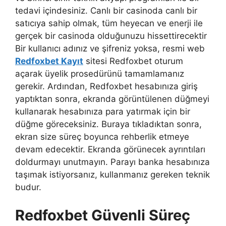
tedavi içindesiniz. Canlı bir casinoda canlı bir
satıcıya sahip olmak, tüm heyecan ve enerji ile
gerçek bir casinoda olduğunuzu hissettirecektir
Bir kullanıcı adınız ve şifreniz yoksa, resmi web
Redfoxbet Kayıt
sitesi Redfoxbet oturum
açarak üyelik prosedürünü tamamlamanız
gerekir. Ardından, Redfoxbet hesabınıza giriş
yaptıktan sonra, ekranda görüntülenen düğmeyi
kullanarak hesabınıza para yatırmak için bir
düğme göreceksiniz. Buraya tıkladıktan sonra,
ekran size süreç boyunca rehberlik etmeye
devam edecektir. Ekranda görünecek ayrıntıları
doldurmayı unutmayın. Parayı banka hesabınıza
taşımak istiyorsanız, kullanmanız gereken teknik
budur.
Redfoxbet Güvenli Süreç