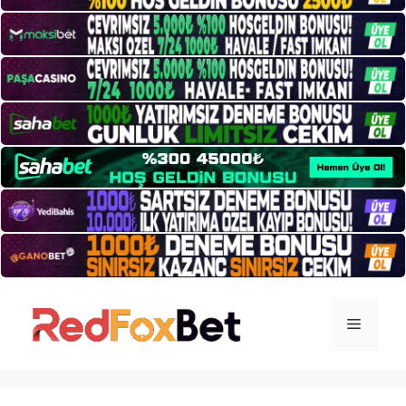
İçeriğe
atla
Menü