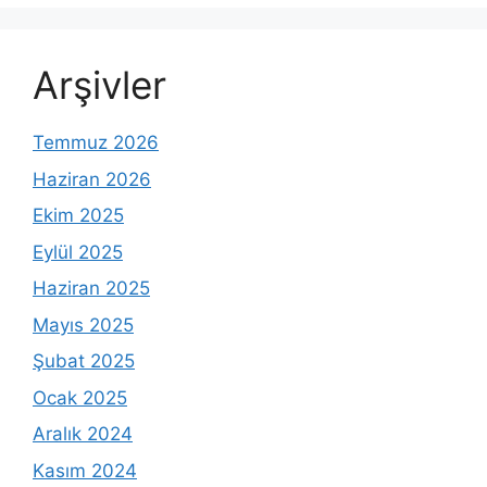
Arşivler
Temmuz 2026
Haziran 2026
Ekim 2025
Eylül 2025
Haziran 2025
Mayıs 2025
Şubat 2025
Ocak 2025
Aralık 2024
Kasım 2024