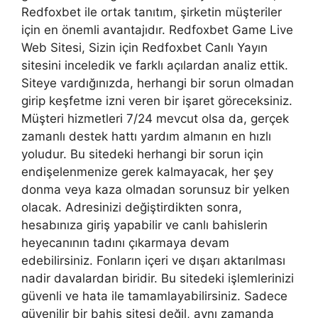
Redfoxbet ile ortak tanıtım, şirketin müşteriler
için en önemli avantajıdır. Redfoxbet Game Live
Web Sitesi, Sizin için Redfoxbet Canlı Yayın
sitesini inceledik ve farklı açılardan analiz ettik.
Siteye vardığınızda, herhangi bir sorun olmadan
girip keşfetme izni veren bir işaret göreceksiniz.
Müşteri hizmetleri 7/24 mevcut olsa da, gerçek
zamanlı destek hattı yardım almanın en hızlı
yoludur. Bu sitedeki herhangi bir sorun için
endişelenmenize gerek kalmayacak, her şey
donma veya kaza olmadan sorunsuz bir yelken
olacak. Adresinizi değiştirdikten sonra,
hesabınıza giriş yapabilir ve canlı bahislerin
heyecanının tadını çıkarmaya devam
edebilirsiniz. Fonların içeri ve dışarı aktarılması
nadir davalardan biridir. Bu sitedeki işlemlerinizi
güvenli ve hata ile tamamlayabilirsiniz. Sadece
güvenilir bir bahis sitesi değil, aynı zamanda