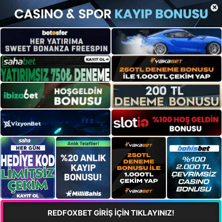
×
REDFOXBET GİRİŞ İÇİN TIKLAYINIZ!