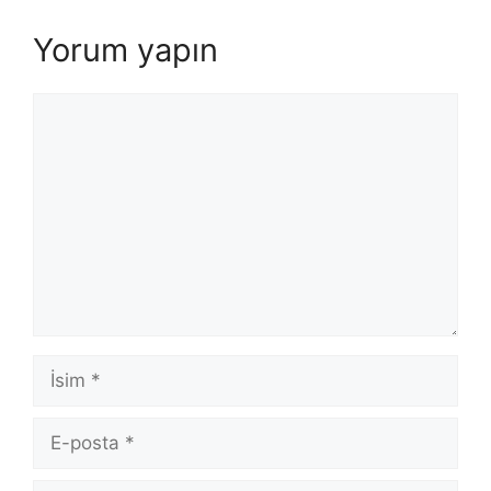
Yorum yapın
Yorum
İsim
E-
posta