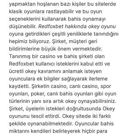
yapmaktan hoşlanan bazı kişiler bu sitelerde
klasik oyunlara rastlayabilir ve bu oyun
seçeneklerini kullanarak bahis oynamayı
düşünebilir.
Redfoxbet hakkında okey oyunu
oyuna getirdikleri çeşitli yeniliklerle tanındığını
hepimiz biliyoruz. Şirket, müşteri geri
bildirimlerine büyük önem vermektedir.
Tanınmış bir casino ve bahis şirketi olan
Redfoxbet kullanıcı isteklerini kabul etti ve
ücretli okey kavramını anlamak isteyen
oyunculara ek bilgiler sağlayarak ilerleme
kaydetti. Şirketin casino, canlı casino, spor
oyunları, poker, canlı bahis oyunları gibi oyun
türlerinin yanı sıra artık okey oynayabilirsiniz.
Şirket, üyelerin istekleri doğrultusunda Okey
oyununu tescil ettirdi. Okey sitede iki farklı
şekilde oynanabilmektedir. Oyuncular bahis
miktarını kendileri belirleyerek hiçbir para