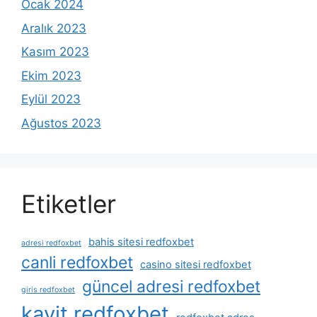
Ocak 2024
Aralık 2023
Kasım 2023
Ekim 2023
Eylül 2023
Ağustos 2023
Etiketler
bahis sitesi redfoxbet
adresi redfoxbet
canli redfoxbet
casino sitesi redfoxbet
güncel adresi redfoxbet
giris redfoxbet
kayit redfoxbet