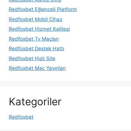
Redfoxbet Eğlenceli Platform
Redfoxbet Mobil Cihaz
Redfoxbet Hizmet Kalitesi
Redfoxbet Tv Maçları
Redfoxbet Destek Hattı
Redfoxbet Hızlı Site
Redfoxbet Maç Yayınları
Kategoriler
Redfoxbet