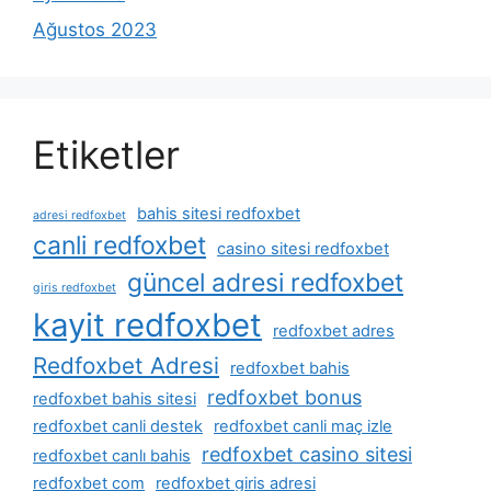
Ağustos 2023
Etiketler
bahis sitesi redfoxbet
adresi redfoxbet
canli redfoxbet
casino sitesi redfoxbet
güncel adresi redfoxbet
giris redfoxbet
kayit redfoxbet
redfoxbet adres
Redfoxbet Adresi
redfoxbet bahis
redfoxbet bonus
redfoxbet bahis sitesi
redfoxbet canli destek
redfoxbet canli maç izle
redfoxbet casino sitesi
redfoxbet canlı bahis
redfoxbet com
redfoxbet giris adresi