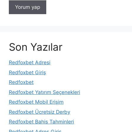
Son Yazılar
Redfoxbet Adresi
Redfoxbet Giriş
Redfoxbet
Redfoxbet Yatırım Seçenekleri
Redfoxbet Mobil Erişim
Redfoxbet Ücretsiz Derby
Redfoxbet Bahis Tahminleri
Redfoxbet Adres Giriş