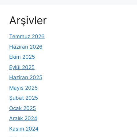
Arşivler
Temmuz 2026
Haziran 2026
Ekim 2025
Eylül 2025
Haziran 2025
Mayıs 2025
Şubat 2025
Ocak 2025
Aralık 2024
Kasım 2024