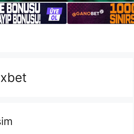
oxbet
şim