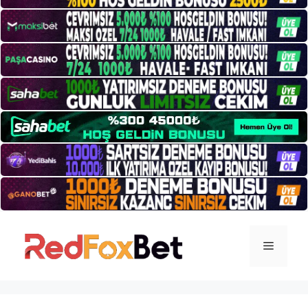
İçeriğe
atla
Menü