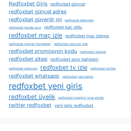
Redfoxbet Giriş
redfoxbet güncel
redfoxbet güncel adres
redfoxbet güvenlir mi
redfoxbet hakkında
redfoxbet kaç oldu
redfoxbet hesabı açın
redfoxbet maç izle
redfoxbet maç izleme
redfoxbet müşteri hizmetleri
redfoxbet nasil bir site
redfoxbet promosyon kodu
redfoxbet sikayet
redfoxbet sitesi
redfoxbet spor bahisleri
redfoxbet tv izle
redfoxbet telegram
redfoxbet twitter
redfoxbet whatsapp
redfoxbet yeni adres
redfoxbet yeni giris
redfoxbet üyelik
redfoxbet üyeliğini i̇ptal etmek
twitter redfoxbet
yeni giris redfoxbet