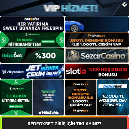
×
REDFOXBET GİRİŞ İÇİN TIKLAYINIZ!