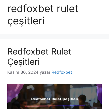
redfoxbet rulet
çeşitleri
Redfoxbet Rulet
Çeşitleri
Kasım 30, 2024
yazar
Redfoxbet