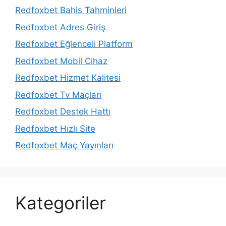
Redfoxbet Bahis Tahminleri
Redfoxbet Adres Giriş
Redfoxbet Eğlenceli Platform
Redfoxbet Mobil Cihaz
Redfoxbet Hizmet Kalitesi
Redfoxbet Tv Maçları
Redfoxbet Destek Hattı
Redfoxbet Hızlı Site
Redfoxbet Maç Yayınları
Kategoriler