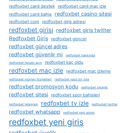
redfoxbet canli destek
redfoxbet canli maç izle
redfoxbet casino sitesi
redfoxbet canlı bahis
redfoxbet com
redfoxbet giris adresi
redfoxbet girisi
redfoxbet giris twitter
Redfoxbet Giriş
redfoxbet güncel
redfoxbet güncel adres
redfoxbet güvenlir mi
redfoxbet hakkında
redfoxbet kaç oldu
redfoxbet hesabı açın
redfoxbet maç izle
redfoxbet maç izleme
redfoxbet müşteri hizmetleri
redfoxbet nasil bir site
redfoxbet promosyon kodu
redfoxbet sikayet
redfoxbet sitesi
redfoxbet spor bahisleri
redfoxbet tv izle
redfoxbet telegram
redfoxbet twitter
redfoxbet whatsapp
redfoxbet yeni adres
redfoxbet yeni giris
redfoxbet üyelik