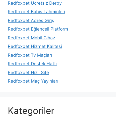
Redfoxbet Ücretsiz Derby
Redfoxbet Bahis Tahminleri
Redfoxbet Adres Giriş
Redfoxbet Eğlenceli Platform
Redfoxbet Mobil Cihaz
Redfoxbet Hizmet Kalitesi
Redfoxbet Tv Maçları
Redfoxbet Destek Hattı
Redfoxbet Hızlı Site
Redfoxbet Maç Yayınları
Kategoriler