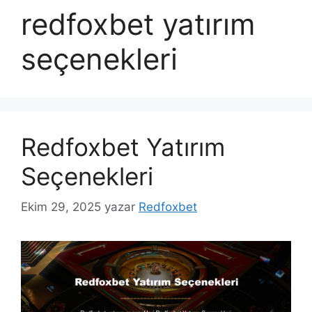
redfoxbet yatırım
seçenekleri
Redfoxbet Yatırım
Seçenekleri
Ekim 29, 2025
yazar
Redfoxbet