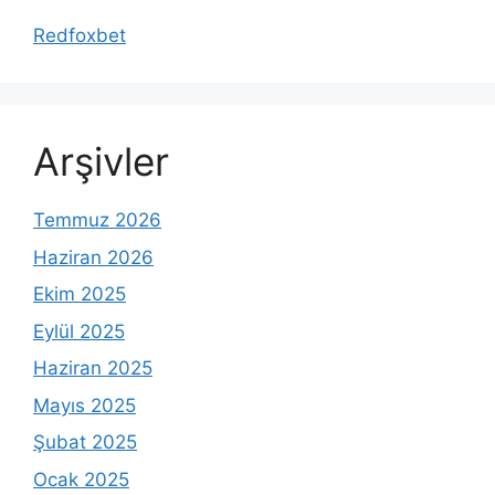
Redfoxbet
Arşivler
Temmuz 2026
Haziran 2026
Ekim 2025
Eylül 2025
Haziran 2025
Mayıs 2025
Şubat 2025
Ocak 2025