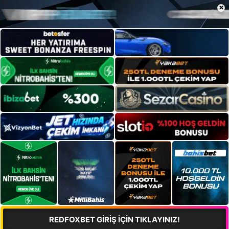
×
REDFOXBET GİRİŞ İÇİN TIKLAYINIZ!