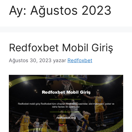
Ay:
Ağustos 2023
Redfoxbet Mobil Giriş
Ağustos 30, 2023
yazar
Redfoxbet