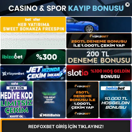
×
REDFOXBET GİRİŞ İÇİN TIKLAYINIZ!