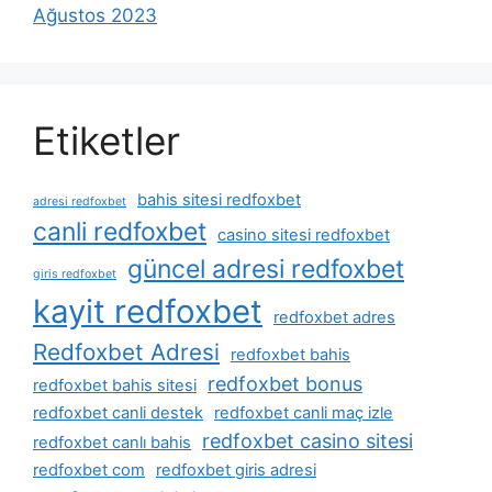
Ağustos 2023
Etiketler
bahis sitesi redfoxbet
adresi redfoxbet
canli redfoxbet
casino sitesi redfoxbet
güncel adresi redfoxbet
giris redfoxbet
kayit redfoxbet
redfoxbet adres
Redfoxbet Adresi
redfoxbet bahis
redfoxbet bonus
redfoxbet bahis sitesi
redfoxbet canli destek
redfoxbet canli maç izle
redfoxbet casino sitesi
redfoxbet canlı bahis
redfoxbet com
redfoxbet giris adresi