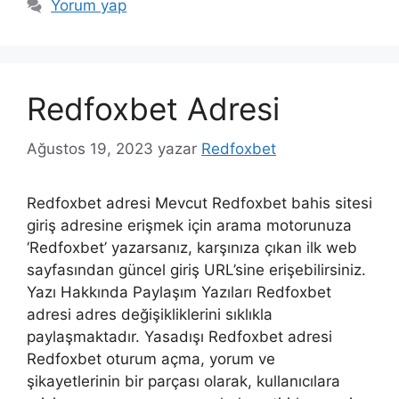
Yorum yap
Redfoxbet Adresi
Ağustos 19, 2023
yazar
Redfoxbet
Redfoxbet adresi Mevcut Redfoxbet bahis sitesi
giriş adresine erişmek için arama motorunuza
‘Redfoxbet’ yazarsanız, karşınıza çıkan ilk web
sayfasından güncel giriş URL’sine erişebilirsiniz.
Yazı Hakkında Paylaşım Yazıları Redfoxbet
adresi adres değişikliklerini sıklıkla
paylaşmaktadır. Yasadışı Redfoxbet adresi
Redfoxbet oturum açma, yorum ve
şikayetlerinin bir parçası olarak, kullanıcılara