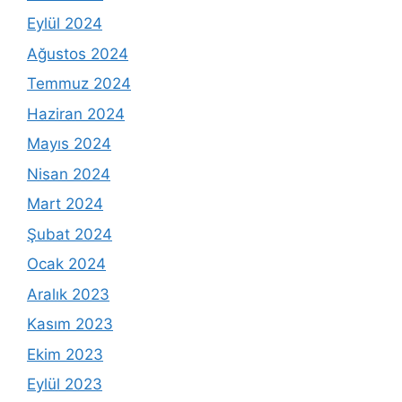
Eylül 2024
Ağustos 2024
Temmuz 2024
Haziran 2024
Mayıs 2024
Nisan 2024
Mart 2024
Şubat 2024
Ocak 2024
Aralık 2023
Kasım 2023
Ekim 2023
Eylül 2023