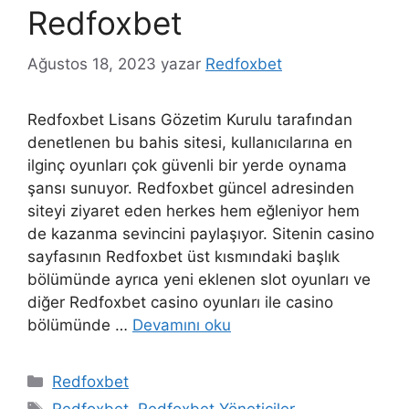
Redfoxbet
Ağustos 18, 2023
yazar
Redfoxbet
Redfoxbet Lisans Gözetim Kurulu tarafından
denetlenen bu bahis sitesi, kullanıcılarına en
ilginç oyunları çok güvenli bir yerde oynama
şansı sunuyor. Redfoxbet güncel adresinden
siteyi ziyaret eden herkes hem eğleniyor hem
de kazanma sevincini paylaşıyor. Sitenin casino
sayfasının Redfoxbet üst kısmındaki başlık
bölümünde ayrıca yeni eklenen slot oyunları ve
diğer Redfoxbet casino oyunları ile casino
bölümünde …
Devamını oku
Kategoriler
Redfoxbet
Etiketler
Redfoxbet
,
Redfoxbet Yöneticiler