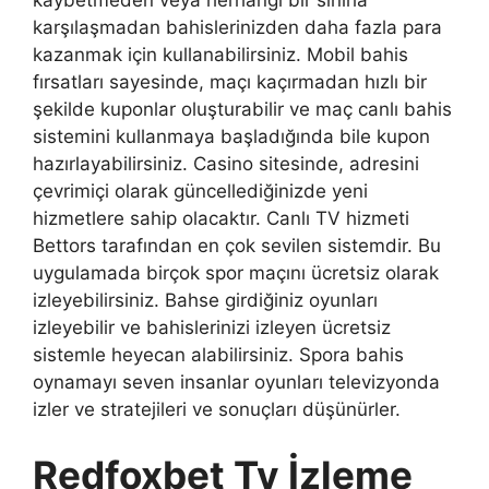
kaybetmeden veya herhangi bir sınırla
karşılaşmadan bahislerinizden daha fazla para
kazanmak için kullanabilirsiniz. Mobil bahis
fırsatları sayesinde, maçı kaçırmadan hızlı bir
şekilde kuponlar oluşturabilir ve maç canlı bahis
sistemini kullanmaya başladığında bile kupon
hazırlayabilirsiniz. Casino sitesinde, adresini
çevrimiçi olarak güncellediğinizde yeni
hizmetlere sahip olacaktır. Canlı TV hizmeti
Bettors tarafından en çok sevilen sistemdir. Bu
uygulamada birçok spor maçını ücretsiz olarak
izleyebilirsiniz. Bahse girdiğiniz oyunları
izleyebilir ve bahislerinizi izleyen ücretsiz
sistemle heyecan alabilirsiniz. Spora bahis
oynamayı seven insanlar oyunları televizyonda
izler ve stratejileri ve sonuçları düşünürler.
Redfoxbet Tv İzleme