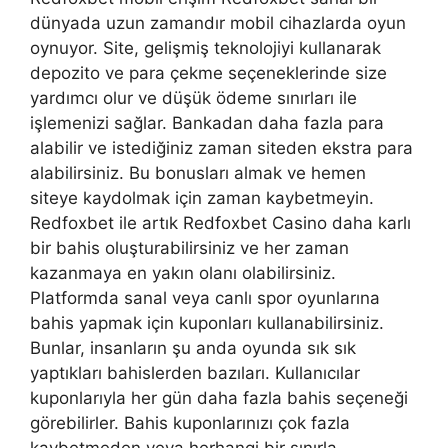
dünyada uzun zamandır mobil cihazlarda oyun
oynuyor. Site, gelişmiş teknolojiyi kullanarak
depozito ve para çekme seçeneklerinde size
yardımcı olur ve düşük ödeme sınırları ile
işlemenizi sağlar. Bankadan daha fazla para
alabilir ve istediğiniz zaman siteden ekstra para
alabilirsiniz. Bu bonusları almak ve hemen
siteye kaydolmak için zaman kaybetmeyin.
Redfoxbet ile artık Redfoxbet Casino daha karlı
bir bahis oluşturabilirsiniz ve her zaman
kazanmaya en yakın olanı olabilirsiniz.
Platformda sanal veya canlı spor oyunlarına
bahis yapmak için kuponları kullanabilirsiniz.
Bunlar, insanların şu anda oyunda sık sık
yaptıkları bahislerden bazıları. Kullanıcılar
kuponlarıyla her gün daha fazla bahis seçeneği
görebilirler. Bahis kuponlarınızı çok fazla