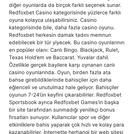
diğer oyunlarda da birçok farklı seçenek sunar.
Redfoxbet Casino kategorisinde yüzlerce farklı
oyuna kolayca ulaşabilirsiniz. Casino
kategorisinde bile, daha fazla casino oyunu.
Redfoxbet herkesin damak tadını memnun
edebilecek bir tür yiyecek. Bu casino oyunlarının
en popüler olanı: Canlı Bingo. Blackjack, Rulet,
Texas Hold’em ve Baccarat. Yuvalar dahil.
Özellikle gerçek bayilere karşı oynanan canlı
casino oyunlarında. Oyun, birden fazla ata
bahse girebildiklerinde bahisçiler için daha
eğlenceli ve unutulmaz hale geliyor. Bahisçiler
oyunun 7-24’ün keyfini çıkarabilirler. Redfoxbet
Sportsbook ayrıca Redfoxbet Games’in başka
bir site tarafından sunmadığı yenilikçi bonus
fırsatları sunuyor. Kullanıcılar spor ve diğer
etkinliklere bahis yaparak çok hızlı ve kolay para
kazanabilirler. İnternette herhangi bir web sitesi