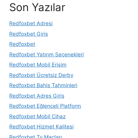
Son Yazılar
Redfoxbet Adresi
Redfoxbet Giriş
Redfoxbet
Redfoxbet Yatırım Seçenekleri
Redfoxbet Mobil Erişim
Redfoxbet Ücretsiz Derby
Redfoxbet Bahis Tahminleri
Redfoxbet Adres Giriş
Redfoxbet Eğlenceli Platform
Redfoxbet Mobil Cihaz
Redfoxbet Hizmet Kalitesi
Redfoxbet Tv Maçları