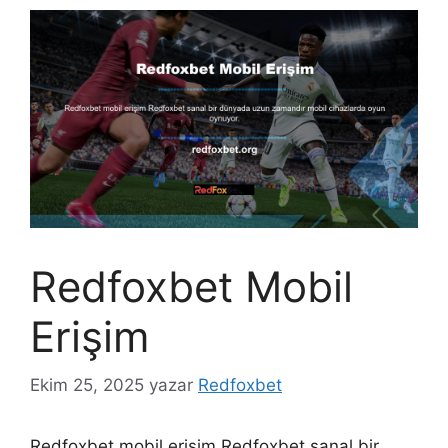
Redfoxbet Mobil
Erişim
Ekim 25, 2025
yazar
Redfoxbet
Redfoxbet mobil erişim Redfoxbet sanal bir