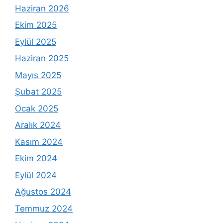
Haziran 2026
Ekim 2025
Eylül 2025
Haziran 2025
Mayıs 2025
Şubat 2025
Ocak 2025
Aralık 2024
Kasım 2024
Ekim 2024
Eylül 2024
Ağustos 2024
Temmuz 2024