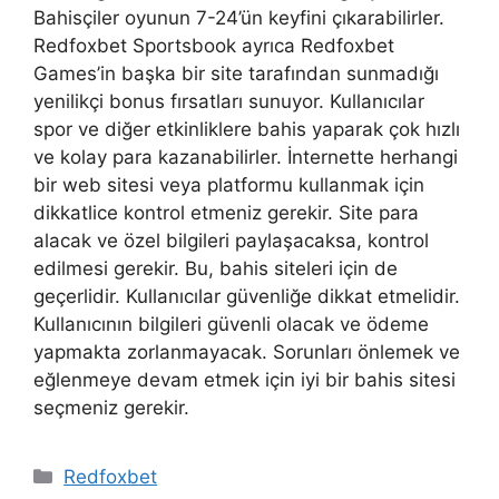
Bahisçiler oyunun 7-24’ün keyfini çıkarabilirler.
Redfoxbet Sportsbook ayrıca Redfoxbet
Games’in başka bir site tarafından sunmadığı
yenilikçi bonus fırsatları sunuyor. Kullanıcılar
spor ve diğer etkinliklere bahis yaparak çok hızlı
ve kolay para kazanabilirler. İnternette herhangi
bir web sitesi veya platformu kullanmak için
dikkatlice kontrol etmeniz gerekir. Site para
alacak ve özel bilgileri paylaşacaksa, kontrol
edilmesi gerekir. Bu, bahis siteleri için de
geçerlidir. Kullanıcılar güvenliğe dikkat etmelidir.
Kullanıcının bilgileri güvenli olacak ve ödeme
yapmakta zorlanmayacak. Sorunları önlemek ve
eğlenmeye devam etmek için iyi bir bahis sitesi
seçmeniz gerekir.
Kategoriler
Redfoxbet