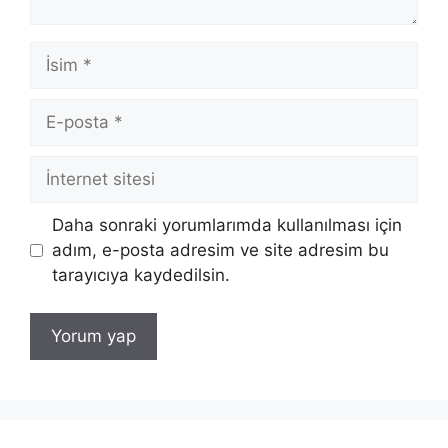
İsim
E-
posta
İnternet
sitesi
Daha sonraki yorumlarımda kullanılması için
adım, e-posta adresim ve site adresim bu
tarayıcıya kaydedilsin.