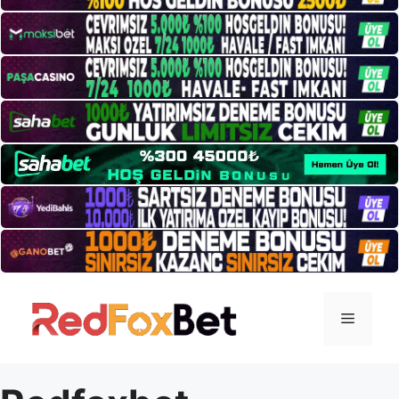
İçeriğe
atla
Menü