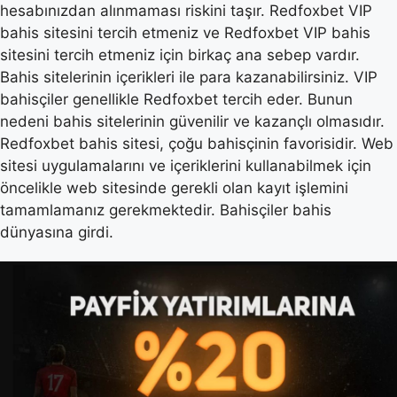
hesabınızdan alınmaması riskini taşır. Redfoxbet VIP
bahis sitesini tercih etmeniz ve Redfoxbet VIP bahis
sitesini tercih etmeniz için birkaç ana sebep vardır.
Bahis sitelerinin içerikleri ile para kazanabilirsiniz. VIP
bahisçiler genellikle Redfoxbet tercih eder. Bunun
nedeni bahis sitelerinin güvenilir ve kazançlı olmasıdır.
Redfoxbet bahis sitesi, çoğu bahisçinin favorisidir. Web
sitesi uygulamalarını ve içeriklerini kullanabilmek için
öncelikle web sitesinde gerekli olan kayıt işlemini
tamamlamanız gerekmektedir. Bahisçiler bahis
dünyasına girdi.