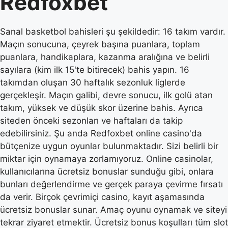
Redfoxbet
Sanal basketbol bahisleri şu şekildedir: 16 takım vardır.
Maçın sonucuna, çeyrek başına puanlara, toplam
puanlara, handikaplara, kazanma aralığına ve belirli
sayılara (kim ilk 15'te bitirecek) bahis yapın. 16
takımdan oluşan 30 haftalık sezonluk liglerde
gerçekleşir. Maçın galibi, devre sonucu, ilk golü atan
takım, yüksek ve düşük skor üzerine bahis. Ayrıca
siteden önceki sezonları ve haftaları da takip
edebilirsiniz. Şu anda Redfoxbet online casino'da
bütçenize uygun oyunlar bulunmaktadır. Sizi belirli bir
miktar için oynamaya zorlamıyoruz. Online casinolar,
kullanıcılarına ücretsiz bonuslar sunduğu gibi, onlara
bunları değerlendirme ve gerçek paraya çevirme fırsatı
da verir. Birçok çevrimiçi casino, kayıt aşamasında
ücretsiz bonuslar sunar. Amaç oyunu oynamak ve siteyi
tekrar ziyaret etmektir. Ücretsiz bonus koşulları tüm slot