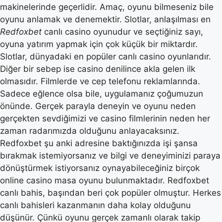
makinelerinde geçerlidir. Amaç, oyunu bilmeseniz bile
oyunu anlamak ve denemektir. Slotlar, anlaşılması en
Redfoxbet
canlı casino oyunudur ve seçtiğiniz sayı,
oyuna yatırım yapmak için çok küçük bir miktardır.
Slotlar, dünyadaki en popüler canlı casino oyunlarıdır.
Diğer bir sebep ise casino denilince akla gelen ilk
olmasıdır. Filmlerde ve cep telefonu reklamlarında.
Sadece eğlence olsa bile, uygulamanız çoğumuzun
önünde. Gerçek parayla deneyin ve oyunu neden
gerçekten sevdiğimizi ve casino filmlerinin neden her
zaman radarımızda olduğunu anlayacaksınız.
Redfoxbet şu anki adresine baktığınızda işi şansa
bırakmak istemiyorsanız ve bilgi ve deneyiminizi paraya
dönüştürmek istiyorsanız oynayabileceğiniz birçok
online casino masa oyunu bulunmaktadır. Redfoxbet
canlı bahis, başından beri çok popüler olmuştur. Herkes
canlı bahisleri kazanmanın daha kolay olduğunu
düşünür. Çünkü oyunu gerçek zamanlı olarak takip