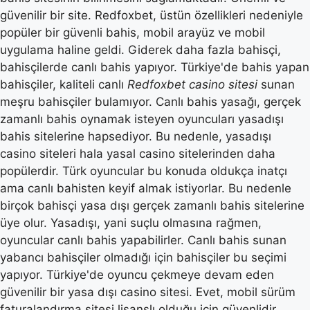
güvenilir bir site. Redfoxbet, üstün özellikleri nedeniyle
popüler bir güvenli bahis, mobil arayüz ve mobil
uygulama haline geldi. Giderek daha fazla bahisçi,
bahisçilerde canlı bahis yapıyor. Türkiye'de bahis yapan
bahisçiler, kaliteli canlı
Redfoxbet casino sitesi
sunan
meşru bahisçiler bulamıyor. Canlı bahis yasağı, gerçek
zamanlı bahis oynamak isteyen oyuncuları yasadışı
bahis sitelerine hapsediyor. Bu nedenle, yasadışı
casino siteleri hala yasal casino sitelerinden daha
popülerdir. Türk oyuncular bu konuda oldukça inatçı
ama canlı bahisten keyif almak istiyorlar. Bu nedenle
birçok bahisçi yasa dışı gerçek zamanlı bahis sitelerine
üye olur. Yasadışı, yani suçlu olmasına rağmen,
oyuncular canlı bahis yapabilirler. Canlı bahis sunan
yabancı bahisçiler olmadığı için bahisçiler bu seçimi
yapıyor. Türkiye'de oyuncu çekmeye devam eden
güvenilir bir yasa dışı casino sitesi. Evet, mobil sürüm
faturalandırma sitesi lisanslı olduğu için güvenlidir.