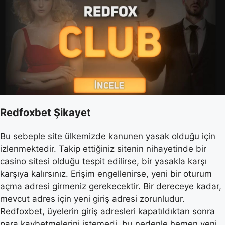
Redfoxbet Şikayet
Bu sebeple site ülkemizde kanunen yasak olduğu için
izlenmektedir. Takip ettiğiniz sitenin nihayetinde bir
casino sitesi olduğu tespit edilirse, bir yasakla karşı
karşıya kalırsınız. Erişim engellenirse, yeni bir oturum
açma adresi girmeniz gerekecektir. Bir dereceye kadar,
mevcut adres için yeni giriş adresi zorunludur.
Redfoxbet, üyelerin giriş adresleri kapatıldıktan sonra
para kaybetmelerini istemedi, bu nedenle hemen yeni