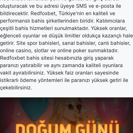
oluşturacak ve bu adresi üyeye SMS ve e-posta ile
bildirecektir. Redfoxbet, Türkiye'nin en kaliteli ve
performanslı bahis şirketlerinden biridir. Katılımcılara
çeşitli bahis hizmetleri sunulmaktadır. Yüksek oranlar,
eğlenceli oyunlar ve düşük limitler oldukça kazançlı hale
getirir. Site spor bahisleri, sanal bahisler, canlı bahisler,
online casino, slotlar ve online poker sunmaktadır.
Redfoxbet bahis sitesi hesabınızla giriş yaparak
paranızı yatırabilir ve aynı zamanda kaliteli oyunlara
vakit ayırabilirsiniz. Yüksek faiz oranları sayesinde
istikrarlı ödeme yöntemleri ile paranızı yüksek getiri ile
çekebilirsiniz.