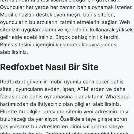
Oyuncular her yerde her zaman bahis oynamak isterler.
Mobil cihazları destekleyen meşru bahis siteleri,
oyuncuların bu arzularını tatmin etmelerini sağlar. Web
sitenizin uygulamalarını ve içeriklerini kullanarak yüksek
gelir elde edebilirsiniz. Birçok bahisçinin ilk tercihi.
Bahis sitesinin içeriğini kullanarak kolayca bonus
alabilirsiniz.
Redfoxbet Nasıl Bir Site
Redfoxbet güvenilir, mobil uyumlu canlı poker bahis
sitesi, oyuncuların evden, işten, ATM'lerden ve daha
fazlasından bahis oynamasına olanak tanır. Whatsapp
hattımızdan da ihtiyacınız olan bilgileri alabilirsiniz.
Elbette bu bilgiler arasında sitenin yeni adresinin nasıl
bulunacağı da yer alıyor. Özellikle siteye girişte sorun
yaşıyorsanız bu adreslerden birini kullanarak siteye