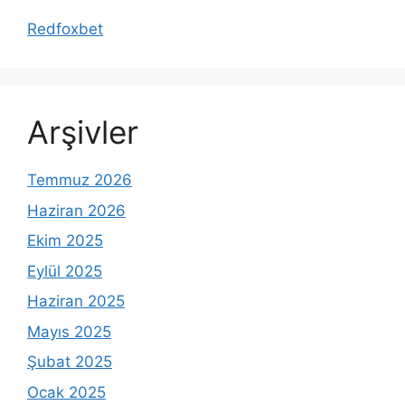
Redfoxbet
Arşivler
Temmuz 2026
Haziran 2026
Ekim 2025
Eylül 2025
Haziran 2025
Mayıs 2025
Şubat 2025
Ocak 2025