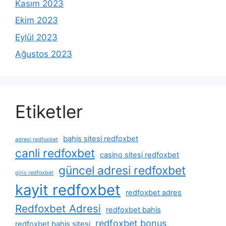
Kasım 2023
Ekim 2023
Eylül 2023
Ağustos 2023
Etiketler
bahis sitesi redfoxbet
adresi redfoxbet
canli redfoxbet
casino sitesi redfoxbet
güncel adresi redfoxbet
giris redfoxbet
kayit redfoxbet
redfoxbet adres
Redfoxbet Adresi
redfoxbet bahis
redfoxbet bonus
redfoxbet bahis sitesi