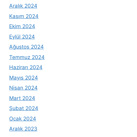
Aralık 2024
Kasım 2024
Ekim 2024
Eylül 2024
Ağustos 2024
Temmuz 2024
Haziran 2024
Mayıs 2024
Nisan 2024
Mart 2024
Şubat 2024
Ocak 2024
Aralık 2023