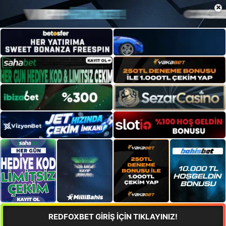
×
REDFOXBET GİRİŞ İÇİN TIKLAYINIZ!