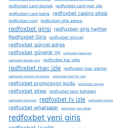
redfoxbet canli destek
redfoxbet canli maç izle
redfoxbet casino sitesi
redfoxbet canlı bahis
redfoxbet com
redfoxbet giris adresi
redfoxbet girisi
redfoxbet giris twitter
Redfoxbet Giriş
redfoxbet güncel
redfoxbet güncel adres
redfoxbet güvenlir mi
redfoxbet hakkında
redfoxbet kaç oldu
redfoxbet hesabı açın
redfoxbet maç izle
redfoxbet maç izleme
redfoxbet müşteri hizmetleri
redfoxbet nasil bir site
redfoxbet promosyon kodu
redfoxbet sikayet
redfoxbet sitesi
redfoxbet spor bahisleri
redfoxbet tv izle
redfoxbet telegram
redfoxbet twitter
redfoxbet whatsapp
redfoxbet yeni adres
redfoxbet yeni giris
redfoxbet üyelik