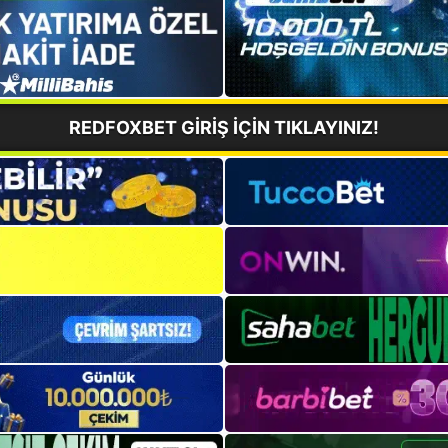
REDFOXBET GİRİŞ İÇİN TIKLAYINIZ!