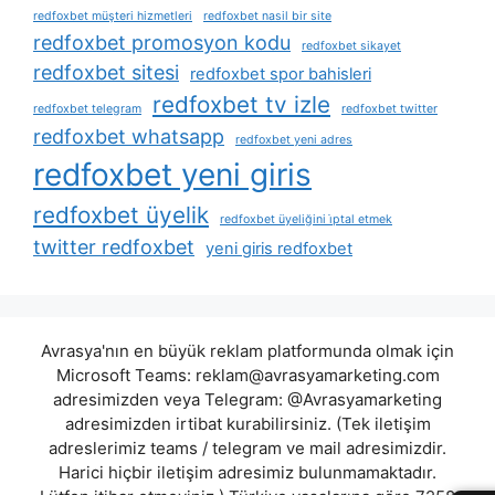
redfoxbet müşteri hizmetleri
redfoxbet nasil bir site
redfoxbet promosyon kodu
redfoxbet sikayet
redfoxbet sitesi
redfoxbet spor bahisleri
redfoxbet tv izle
redfoxbet telegram
redfoxbet twitter
redfoxbet whatsapp
redfoxbet yeni adres
redfoxbet yeni giris
redfoxbet üyelik
redfoxbet üyeliğini i̇ptal etmek
twitter redfoxbet
yeni giris redfoxbet
Avrasya'nın en büyük reklam platformunda olmak için
Microsoft Teams:
reklam@avrasyamarketing.com
adresimizden veya Telegram: @Avrasyamarketing
adresimizden irtibat kurabilirsiniz. (Tek iletişim
adreslerimiz teams / telegram ve mail adresimizdir.
Harici hiçbir iletişim adresimiz bulunmamaktadır.