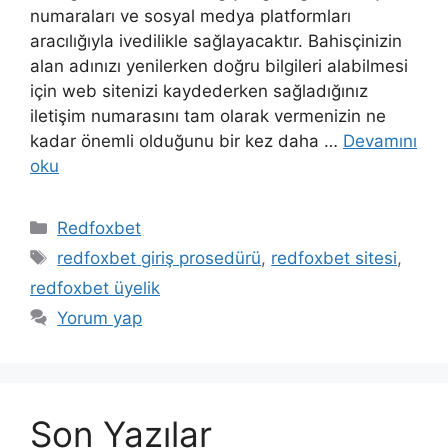
numaraları ve sosyal medya platformları
aracılığıyla ivedilikle sağlayacaktır. Bahisçinizin
alan adınızı yenilerken doğru bilgileri alabilmesi
için web sitenizi kaydederken sağladığınız
iletişim numarasını tam olarak vermenizin ne
kadar önemli olduğunu bir kez daha …
Devamını
oku
Kategoriler
Redfoxbet
Etiketler
redfoxbet giriş prosedürü
,
redfoxbet sitesi
,
redfoxbet üyelik
Yorum yap
Son Yazılar