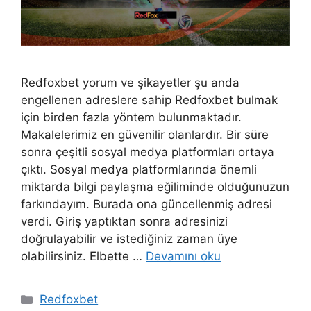
Redfoxbet yorum ve şikayetler şu anda
engellenen adreslere sahip Redfoxbet bulmak
için birden fazla yöntem bulunmaktadır.
Makalelerimiz en güvenilir olanlardır. Bir süre
sonra çeşitli sosyal medya platformları ortaya
çıktı. Sosyal medya platformlarında önemli
miktarda bilgi paylaşma eğiliminde olduğunuzun
farkındayım. Burada ona güncellenmiş adresi
verdi. Giriş yaptıktan sonra adresinizi
doğrulayabilir ve istediğiniz zaman üye
olabilirsiniz. Elbette …
Devamını oku
Kategoriler
Redfoxbet