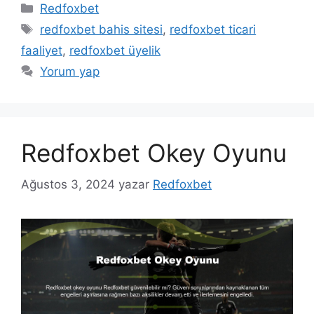
Kategoriler
Redfoxbet
Etiketler
redfoxbet bahis sitesi
,
redfoxbet ticari
faaliyet
,
redfoxbet üyelik
Yorum yap
Redfoxbet Okey Oyunu
Ağustos 3, 2024
yazar
Redfoxbet