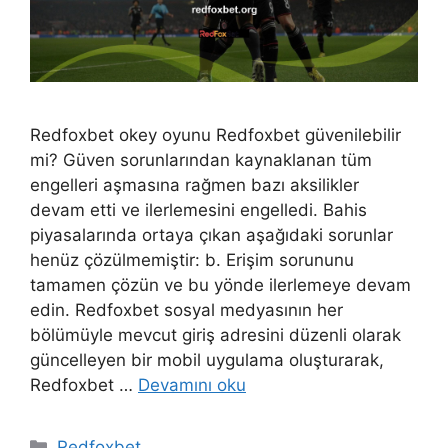
Redfoxbet okey oyunu Redfoxbet güvenilebilir
mi? Güven sorunlarından kaynaklanan tüm
engelleri aşmasına rağmen bazı aksilikler
devam etti ve ilerlemesini engelledi. Bahis
piyasalarında ortaya çıkan aşağıdaki sorunlar
henüz çözülmemiştir: b. Erişim sorununu
tamamen çözün ve bu yönde ilerlemeye devam
edin. Redfoxbet sosyal medyasının her
bölümüyle mevcut giriş adresini düzenli olarak
güncelleyen bir mobil uygulama oluşturarak,
Redfoxbet …
Devamını oku
Kategoriler
Redfoxbet