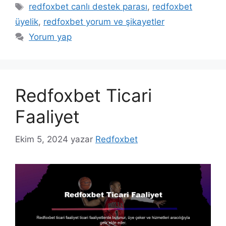
Etiketler
redfoxbet canlı destek parası
,
redfoxbet
üyelik
,
redfoxbet yorum ve şikayetler
Yorum yap
Redfoxbet Ticari
Faaliyet
Ekim 5, 2024
yazar
Redfoxbet