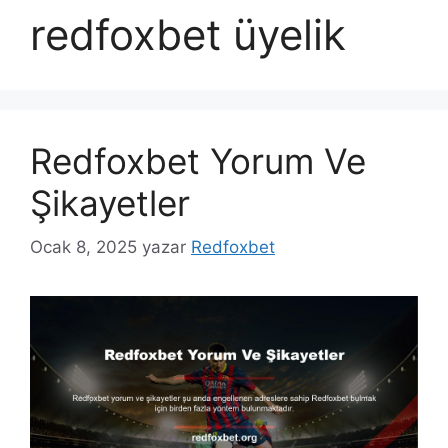
redfoxbet üyelik
Redfoxbet Yorum Ve
Şikayetler
Ocak 8, 2025
yazar
Redfoxbet