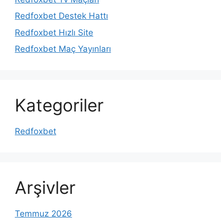
Redfoxbet Destek Hattı
Redfoxbet Hızlı Site
Redfoxbet Maç Yayınları
Kategoriler
Redfoxbet
Arşivler
Temmuz 2026