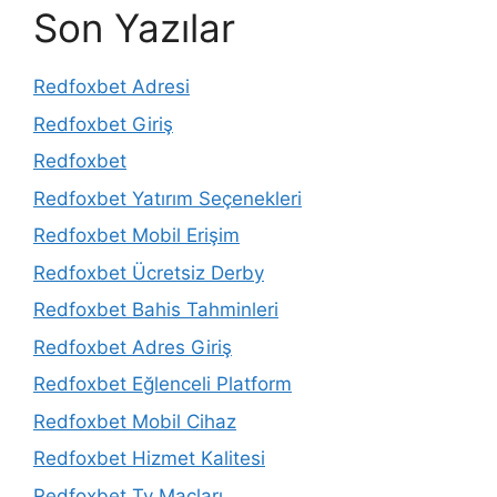
Son Yazılar
Redfoxbet Adresi
Redfoxbet Giriş
Redfoxbet
Redfoxbet Yatırım Seçenekleri
Redfoxbet Mobil Erişim
Redfoxbet Ücretsiz Derby
Redfoxbet Bahis Tahminleri
Redfoxbet Adres Giriş
Redfoxbet Eğlenceli Platform
Redfoxbet Mobil Cihaz
Redfoxbet Hizmet Kalitesi
Redfoxbet Tv Maçları