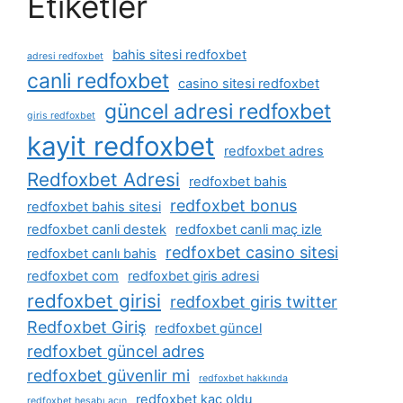
Etiketler
bahis sitesi redfoxbet
adresi redfoxbet
canli redfoxbet
casino sitesi redfoxbet
güncel adresi redfoxbet
giris redfoxbet
kayit redfoxbet
redfoxbet adres
Redfoxbet Adresi
redfoxbet bahis
redfoxbet bonus
redfoxbet bahis sitesi
redfoxbet canli destek
redfoxbet canli maç izle
redfoxbet casino sitesi
redfoxbet canlı bahis
redfoxbet com
redfoxbet giris adresi
redfoxbet girisi
redfoxbet giris twitter
Redfoxbet Giriş
redfoxbet güncel
redfoxbet güncel adres
redfoxbet güvenlir mi
redfoxbet hakkında
redfoxbet kaç oldu
redfoxbet hesabı açın