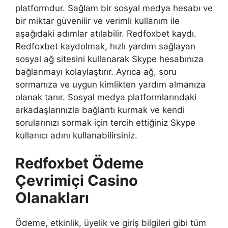
platformdur. Sağlam bir sosyal medya hesabı ve
bir miktar güvenilir ve verimli kullanım ile
aşağıdaki adımlar atılabilir. Redfoxbet kaydı.
Redfoxbet kaydolmak, hızlı yardım sağlayan
sosyal ağ sitesini kullanarak Skype hesabınıza
bağlanmayı kolaylaştırır. Ayrıca ağ, soru
sormanıza ve uygun kimlikten yardım almanıza
olanak tanır. Sosyal medya platformlarındaki
arkadaşlarınızla bağlantı kurmak ve kendi
sorularınızı sormak için tercih ettiğiniz Skype
kullanıcı adını kullanabilirsiniz.
Redfoxbet Ödeme
Çevrimiçi Casino
Olanakları
Ödeme, etkinlik, üyelik ve giriş bilgileri gibi tüm