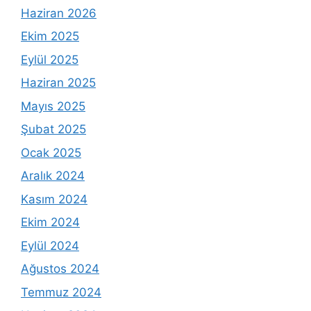
Haziran 2026
Ekim 2025
Eylül 2025
Haziran 2025
Mayıs 2025
Şubat 2025
Ocak 2025
Aralık 2024
Kasım 2024
Ekim 2024
Eylül 2024
Ağustos 2024
Temmuz 2024