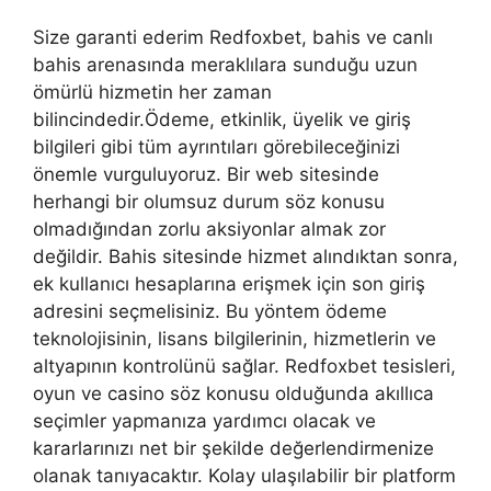
Size garanti ederim Redfoxbet, bahis ve canlı
bahis arenasında meraklılara sunduğu uzun
ömürlü hizmetin her zaman
bilincindedir.Ödeme, etkinlik, üyelik ve giriş
bilgileri gibi tüm ayrıntıları görebileceğinizi
önemle vurguluyoruz. Bir web sitesinde
herhangi bir olumsuz durum söz konusu
olmadığından zorlu aksiyonlar almak zor
değildir. Bahis sitesinde hizmet alındıktan sonra,
ek kullanıcı hesaplarına erişmek için son giriş
adresini seçmelisiniz. Bu yöntem ödeme
teknolojisinin, lisans bilgilerinin, hizmetlerin ve
altyapının kontrolünü sağlar. Redfoxbet tesisleri,
oyun ve casino söz konusu olduğunda akıllıca
seçimler yapmanıza yardımcı olacak ve
kararlarınızı net bir şekilde değerlendirmenize
olanak tanıyacaktır. Kolay ulaşılabilir bir platform