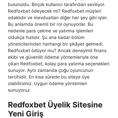
bulunuldu. Birçok kullanıcı tarafından seviliyor.
Redfoxbet ödeyecek mi? Redfoxbet müşteri
odaklıdır ve mevduatları diğer her şey gibi işler.
Bu anlamda önemli bir rol oynuyorlar. Bu
nedenle para çekme ve yatırma işlemleri
oldukça hızlıdır. Şu ana kadar bölüm
yöneticilerinden herhangi bir şikâyet gelmedi.
Redfoxbet ödüyor mu? Ancak deneyimli finans
ekibi ve güvenilir ödeme yöntemleriyle öne
çıkan Redfoxbet, kolay para yatırma seçenekleri
sunuyor. Aynı zamanda çoğu oyuncunun
tercihidir. En kısa sürede bu siteye üye
olabilirsiniz. Uygun ödeme yöntemleri
sunuyoruz.
Redfoxbet Üyelik Sitesine
Yeni Giriş