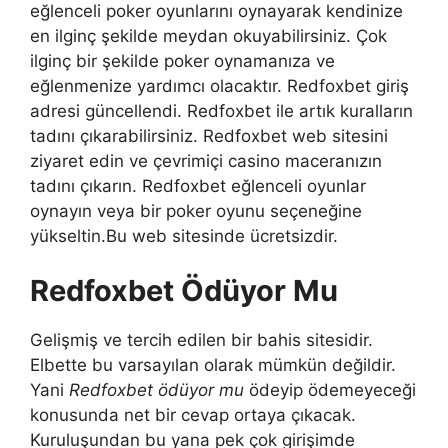
eğlenceli poker oyunlarını oynayarak kendinize
en ilginç şekilde meydan okuyabilirsiniz. Çok
ilginç bir şekilde poker oynamanıza ve
eğlenmenize yardımcı olacaktır. Redfoxbet giriş
adresi güncellendi. Redfoxbet ile artık kuralların
tadını çıkarabilirsiniz. Redfoxbet web sitesini
ziyaret edin ve çevrimiçi casino maceranızın
tadını çıkarın. Redfoxbet eğlenceli oyunlar
oynayın veya bir poker oyunu seçeneğine
yükseltin.Bu web sitesinde ücretsizdir.
Redfoxbet Ödüyor Mu
Gelişmiş ve tercih edilen bir bahis sitesidir.
Elbette bu varsayılan olarak mümkün değildir.
Yani
Redfoxbet ödüyor mu
ödeyip ödemeyeceği
konusunda net bir cevap ortaya çıkacak.
Kuruluşundan bu yana pek çok girişimde