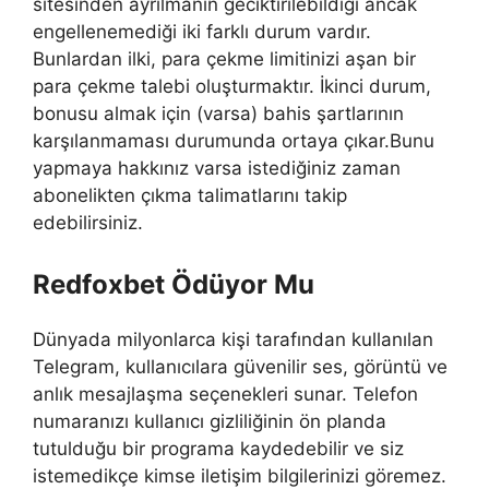
sitesinden ayrılmanın geciktirilebildiği ancak
engellenemediği iki farklı durum vardır.
Bunlardan ilki, para çekme limitinizi aşan bir
para çekme talebi oluşturmaktır. İkinci durum,
bonusu almak için (varsa) bahis şartlarının
karşılanmaması durumunda ortaya çıkar.Bunu
yapmaya hakkınız varsa istediğiniz zaman
abonelikten çıkma talimatlarını takip
edebilirsiniz.
Redfoxbet Ödüyor Mu
Dünyada milyonlarca kişi tarafından kullanılan
Telegram, kullanıcılara güvenilir ses, görüntü ve
anlık mesajlaşma seçenekleri sunar. Telefon
numaranızı kullanıcı gizliliğinin ön planda
tutulduğu bir programa kaydedebilir ve siz
istemedikçe kimse iletişim bilgilerinizi göremez.