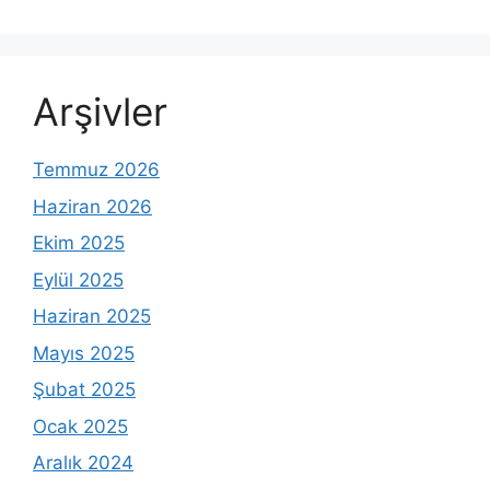
Arşivler
Temmuz 2026
Haziran 2026
Ekim 2025
Eylül 2025
Haziran 2025
Mayıs 2025
Şubat 2025
Ocak 2025
Aralık 2024