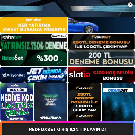
×
REDFOXBET GİRİŞ İÇİN TIKLAYINIZ!