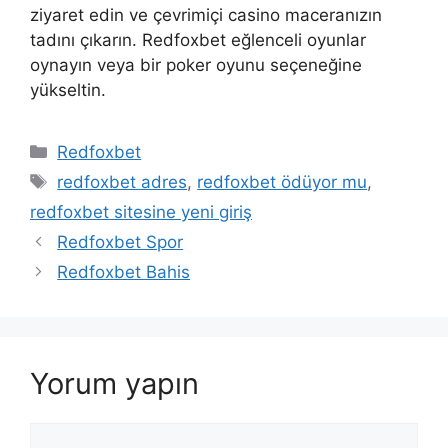
ziyaret edin ve çevrimiçi casino maceranızın
tadını çıkarın. Redfoxbet eğlenceli oyunlar
oynayın veya bir poker oyunu seçeneğine
yükseltin.
Kategoriler
Redfoxbet
Etiketler
redfoxbet adres
,
redfoxbet ödüyor mu
,
redfoxbet sitesine yeni giriş
Redfoxbet Spor
Redfoxbet Bahis
Yorum yapın
Yorum