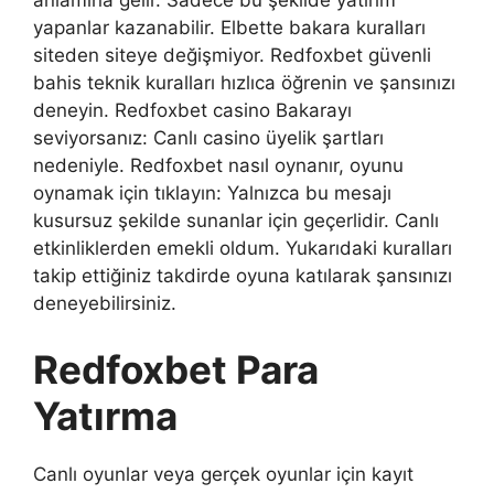
anlamına gelir. Sadece bu şekilde yatırım
yapanlar kazanabilir. Elbette bakara kuralları
siteden siteye değişmiyor. Redfoxbet güvenli
bahis teknik kuralları hızlıca öğrenin ve şansınızı
deneyin. Redfoxbet casino Bakarayı
seviyorsanız: Canlı casino üyelik şartları
nedeniyle. Redfoxbet nasıl oynanır, oyunu
oynamak için tıklayın: Yalnızca bu mesajı
kusursuz şekilde sunanlar için geçerlidir. Canlı
etkinliklerden emekli oldum. Yukarıdaki kuralları
takip ettiğiniz takdirde oyuna katılarak şansınızı
deneyebilirsiniz.
Redfoxbet Para
Yatırma
Canlı oyunlar veya gerçek oyunlar için kayıt