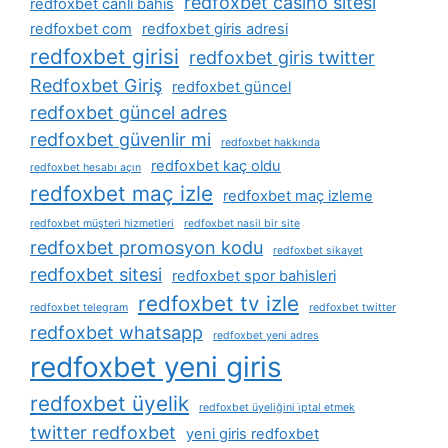
redfoxbet casino sitesi
redfoxbet canlı bahis
redfoxbet com
redfoxbet giris adresi
redfoxbet girisi
redfoxbet giris twitter
Redfoxbet Giriş
redfoxbet güncel
redfoxbet güncel adres
redfoxbet güvenlir mi
redfoxbet hakkında
redfoxbet kaç oldu
redfoxbet hesabı açın
redfoxbet maç izle
redfoxbet maç izleme
redfoxbet müşteri hizmetleri
redfoxbet nasil bir site
redfoxbet promosyon kodu
redfoxbet sikayet
redfoxbet sitesi
redfoxbet spor bahisleri
redfoxbet tv izle
redfoxbet telegram
redfoxbet twitter
redfoxbet whatsapp
redfoxbet yeni adres
redfoxbet yeni giris
redfoxbet üyelik
redfoxbet üyeliğini i̇ptal etmek
twitter redfoxbet
yeni giris redfoxbet