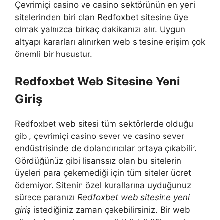
Çevrimiçi casino ve casino sektörünün en yeni
sitelerinden biri olan Redfoxbet sitesine üye
olmak yalnızca birkaç dakikanızı alır. Uygun
altyapı kararları alınırken web sitesine erişim çok
önemli bir husustur.
Redfoxbet Web Sitesine Yeni
Giriş
Redfoxbet web sitesi tüm sektörlerde olduğu
gibi, çevrimiçi casino sever ve casino sever
endüstrisinde de dolandırıcılar ortaya çıkabilir.
Gördüğünüz gibi lisanssız olan bu sitelerin
üyeleri para çekemediği için tüm siteler ücret
ödemiyor. Sitenin özel kurallarına uyduğunuz
sürece paranızı
Redfoxbet web sitesine yeni
giriş
istediğiniz zaman çekebilirsiniz. Bir web