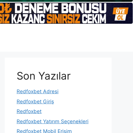
Son Yazılar
Redfoxbet Adresi
Redfoxbet Giriş
Redfoxbet
Redfoxbet Yatırım Seçenekleri
Redfoxbet Mobil Erişim