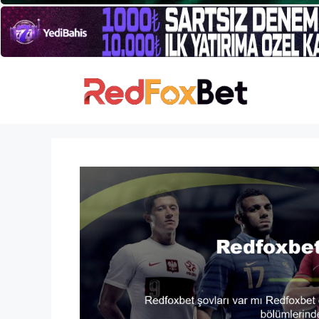
İçeriğe
atla