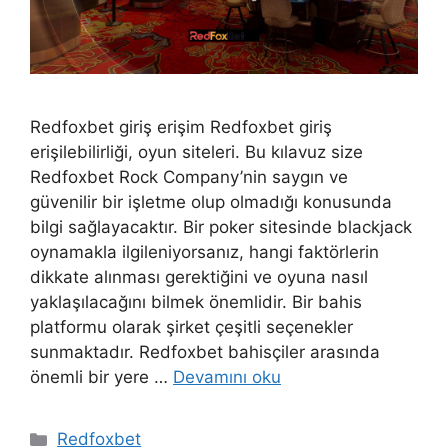
Redfoxbet giriş erişim Redfoxbet giriş
erişilebilirliği, oyun siteleri. Bu kılavuz size
Redfoxbet Rock Company’nin saygın ve
güvenilir bir işletme olup olmadığı konusunda
bilgi sağlayacaktır. Bir poker sitesinde blackjack
oynamakla ilgileniyorsanız, hangi faktörlerin
dikkate alınması gerektiğini ve oyuna nasıl
yaklaşılacağını bilmek önemlidir. Bir bahis
platformu olarak şirket çeşitli seçenekler
sunmaktadır. Redfoxbet bahisçiler arasında
önemli bir yere …
Devamını oku
Kategoriler
Redfoxbet