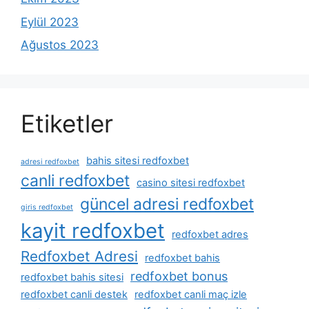
Eylül 2023
Ağustos 2023
Etiketler
bahis sitesi redfoxbet
adresi redfoxbet
canli redfoxbet
casino sitesi redfoxbet
güncel adresi redfoxbet
giris redfoxbet
kayit redfoxbet
redfoxbet adres
Redfoxbet Adresi
redfoxbet bahis
redfoxbet bonus
redfoxbet bahis sitesi
redfoxbet canli destek
redfoxbet canli maç izle