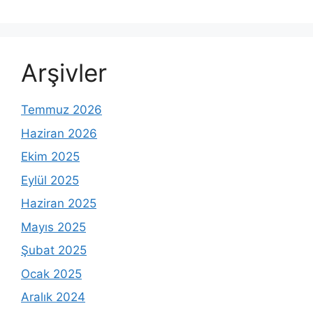
Arşivler
Temmuz 2026
Haziran 2026
Ekim 2025
Eylül 2025
Haziran 2025
Mayıs 2025
Şubat 2025
Ocak 2025
Aralık 2024