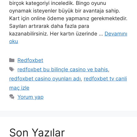
birçok kategoriyi inceledik. Bingo oyunu
oynamak isteyenler büyük bir avantaja sahip.
Kart için online ödeme yapmanız gerekmektedir.
Sayıları artırarak daha fazla para
kazanabilirsiniz. Her kartın üzerinde …
Devamını
oku
Kategoriler
Redfoxbet
Etiketler
redfoxbet bu bilinçle casino ve bahis
,
redfoxbet casino oyunları adı
,
redfoxbet tv canli
maç izle
Yorum yap
Son Yazılar