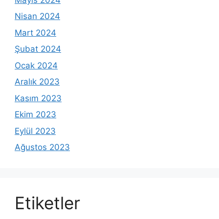
Nisan 2024
Mart 2024
Şubat 2024
Ocak 2024
Aralık 2023
Kasım 2023
Ekim 2023
Eylül 2023
Ağustos 2023
Etiketler