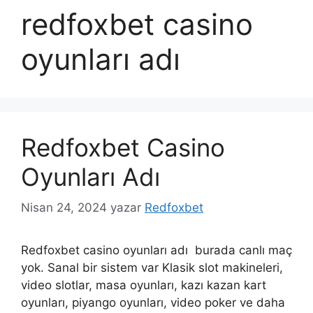
redfoxbet casino
oyunları adı
Redfoxbet Casino
Oyunları Adı
Nisan 24, 2024
yazar
Redfoxbet
Redfoxbet casino oyunları adı burada canlı maç
yok. Sanal bir sistem var Klasik slot makineleri,
video slotlar, masa oyunları, kazı kazan kart
oyunları, piyango oyunları, video poker ve daha