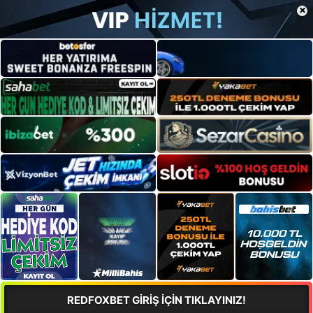
×
REDFOXBET GİRİŞ İÇİN TIKLAYINIZ!