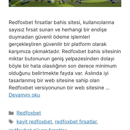
Redfoxbet fırsatlar bahis sitesi, kullanıcılarına
sayısız fırsat sunan ve herhangi bir endişe
duymadan güvenli ödeme işlemleri
gerçekleştiren güvenilir bir platform olarak
karşımıza çıkmaktadır. Redfoxbet bahis sitesinin
miktar butonunun geniş yelpazesinden dolayı
böyle bir hata olasılığının son derece minimum
olduğunu belirtmekte fayda var. Aslında iyi
tasarlanmış bir web sitesine sahip olan
Redfoxbet versiyonunun bir web sitesine …
Devamını oku
Kategoriler
Redfoxbet
Etiketler
kayit redfoxbet
,
redfoxbet fırsatlar
,