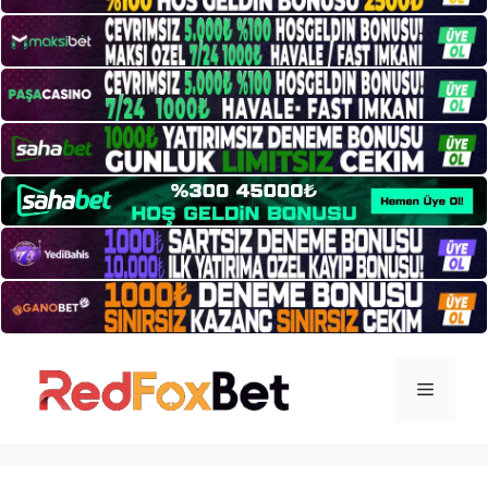
İçeriğe
atla
Menü