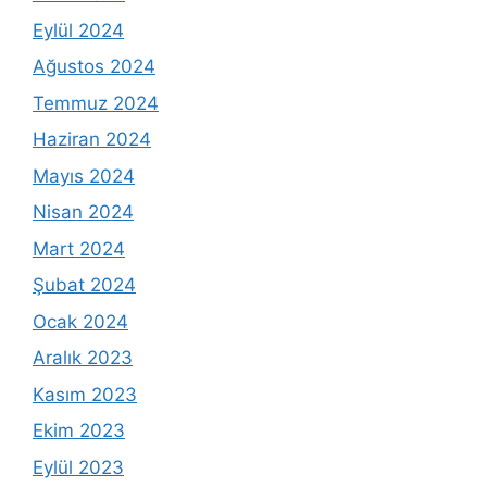
Eylül 2024
Ağustos 2024
Temmuz 2024
Haziran 2024
Mayıs 2024
Nisan 2024
Mart 2024
Şubat 2024
Ocak 2024
Aralık 2023
Kasım 2023
Ekim 2023
Eylül 2023