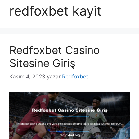
redfoxbet kayit
Redfoxbet Casino
Sitesine Giriş
Kasım 4, 2023
yazar
Redfoxbet