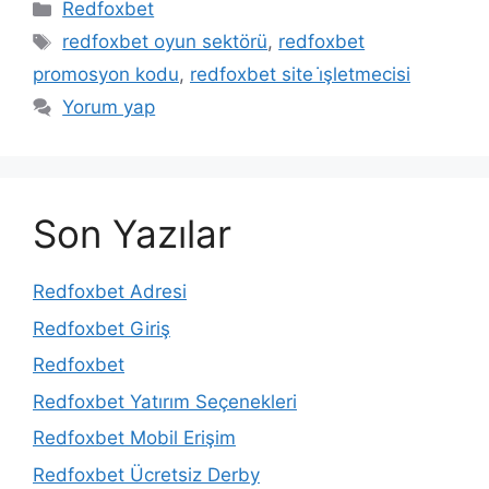
Kategoriler
Redfoxbet
Etiketler
redfoxbet oyun sektörü
,
redfoxbet
promosyon kodu
,
redfoxbet site i̇şletmecisi
Yorum yap
Son Yazılar
Redfoxbet Adresi
Redfoxbet Giriş
Redfoxbet
Redfoxbet Yatırım Seçenekleri
Redfoxbet Mobil Erişim
Redfoxbet Ücretsiz Derby