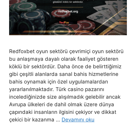
Redfoxbet oyun sektörü çevrimiçi oyun sektörü
bu anlaşmaya dayalı olarak faaliyet gösteren
köklü bir sektördür. Daha önce de belirttiğimiz
gibi çeşitli alanlarda sanal bahis hizmetlerine
bahis oynamak için özel uygulamalardan
yararlanılmaktadır. Türk casino pazarını
incelediğinizde size alışılmadık gelebilir ancak
Avrupa ülkeleri de dahil olmak üzere dünya
çapındaki insanların ilgisini çekiyor ve dikkat
çekici bir kazanma …
Devamını oku