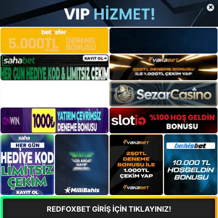
×
REDFOXBET GİRİŞ İÇİN TIKLAYINIZ!