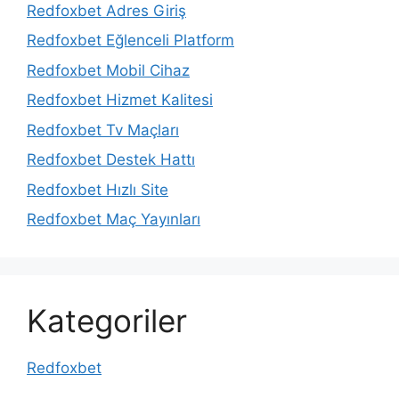
Redfoxbet Adres Giriş
Redfoxbet Eğlenceli Platform
Redfoxbet Mobil Cihaz
Redfoxbet Hizmet Kalitesi
Redfoxbet Tv Maçları
Redfoxbet Destek Hattı
Redfoxbet Hızlı Site
Redfoxbet Maç Yayınları
Kategoriler
Redfoxbet