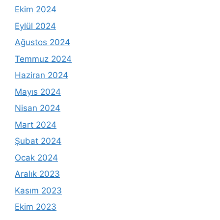
Ekim 2024
Eylül 2024
Ağustos 2024
Temmuz 2024
Haziran 2024
Mayıs 2024
Nisan 2024
Mart 2024
Şubat 2024
Ocak 2024
Aralık 2023
Kasım 2023
Ekim 2023