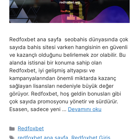
Redfoxbet ana sayfa seobahis dünyasında çok
sayıda bahis sitesi varken hangisinin en güvenli
ve kazançlı olduğunu belirlemek zor olabilir. Bu
alanda istisnai bir konuma sahip olan
Redfoxbet, iyi gelişmiş altyapısı ve
kampanyalarından önemli miktarda kazanç
sağlayan lisansları nedeniyle büyük değer
görüyor. Redfoxbet, hoş geldin bonusları gibi
çok sayıda promosyonu yönetir ve sürdürür.
Esasen, sadece yeni …
Devamını oku
Kategoriler
Redfoxbet
Etiketler
redfoxbet ana sayfa
,
Redfoxbet Giriş
,