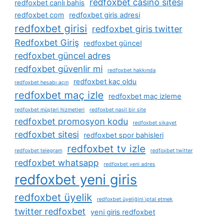
redfoxbet casino sitesi
redfoxbet canlı bahis
redfoxbet com
redfoxbet giris adresi
redfoxbet girisi
redfoxbet giris twitter
Redfoxbet Giriş
redfoxbet güncel
redfoxbet güncel adres
redfoxbet güvenlir mi
redfoxbet hakkında
redfoxbet kaç oldu
redfoxbet hesabı açın
redfoxbet maç izle
redfoxbet maç izleme
redfoxbet müşteri hizmetleri
redfoxbet nasil bir site
redfoxbet promosyon kodu
redfoxbet sikayet
redfoxbet sitesi
redfoxbet spor bahisleri
redfoxbet tv izle
redfoxbet telegram
redfoxbet twitter
redfoxbet whatsapp
redfoxbet yeni adres
redfoxbet yeni giris
redfoxbet üyelik
redfoxbet üyeliğini i̇ptal etmek
twitter redfoxbet
yeni giris redfoxbet