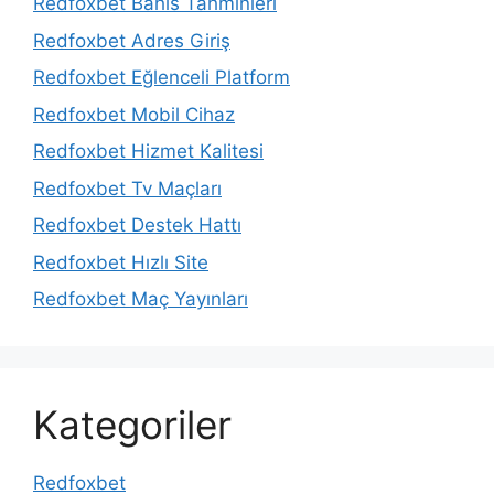
Redfoxbet Bahis Tahminleri
Redfoxbet Adres Giriş
Redfoxbet Eğlenceli Platform
Redfoxbet Mobil Cihaz
Redfoxbet Hizmet Kalitesi
Redfoxbet Tv Maçları
Redfoxbet Destek Hattı
Redfoxbet Hızlı Site
Redfoxbet Maç Yayınları
Kategoriler
Redfoxbet