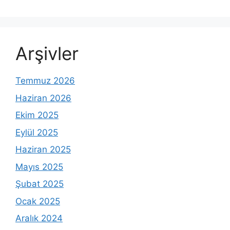
Arşivler
Temmuz 2026
Haziran 2026
Ekim 2025
Eylül 2025
Haziran 2025
Mayıs 2025
Şubat 2025
Ocak 2025
Aralık 2024